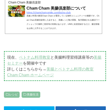
Cham Cham 美腸倶楽部
Cham Cham 美腸倶楽部について
https://chamcham-smile.com/bicho-club
美腸と料理の教室Cham Cham が運営している無料コミュニティーの概要です。Ch
am Cham美腸倶楽部に入会すると、美腸レシピ集の閲覧、毎月開催される腸活ワー
クショップの無料ご招待等の特典があります。LINEに友達登録するだけ。腸活情報
をお得に入手することができます。
現在、
ベトナム料理教室
と美腸料理習得講座等の
美腸
セミナー
を開催中です
詳しくはこちらから→
美腸とベトナム料理の教室
Cham Cham ホームページ
レシピ
美腸生活