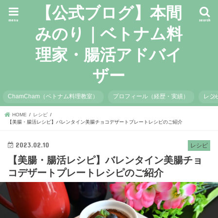
【公式ブログ】本間
menu
search
みのり｜ベトナム料
理家・腸活アドバイ
ザー
ChamCham（ベトナム料理教室）
プロフィール（経歴・実績）
レシ
HOME
レシピ
【美腸・腸活レシピ】バレンタイン美腸チョコデザートプレートレシピのご紹介
2023.02.10
レシピ
【美腸・腸活レシピ】バレンタイン美腸チョ
コデザートプレートレシピのご紹介