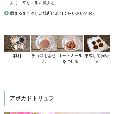
丸く・平たく形を整える。
固まるまで涼しい場所に30分くらいおいておく。
材料
チョコを湯せ
オートミール
形成して固め
ん
を混ぜる
る
アボカドトリュフ