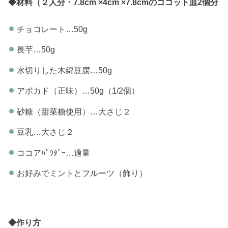
◆材料（２人分・
7.8cm ×4cm ×7.8cmのココット皿2個分
チョコレート…50g
長芋…50g
水切りした木綿豆腐…50g
アボカド（正味）…50g（1/2個）
砂糖（甜菜糖使用）…大さじ２
豆乳…大さじ２
ココアﾊﾟｳﾀﾞｰ…適量
お好みでミントとフルーツ（飾り）
◆作り方