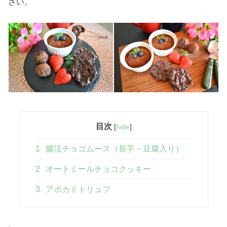
さい。
目次
[
hide
]
1
腸活チョコムース（長芋・豆腐入り）
2
オートミールチョコクッキー
3
アボカドトリュフ