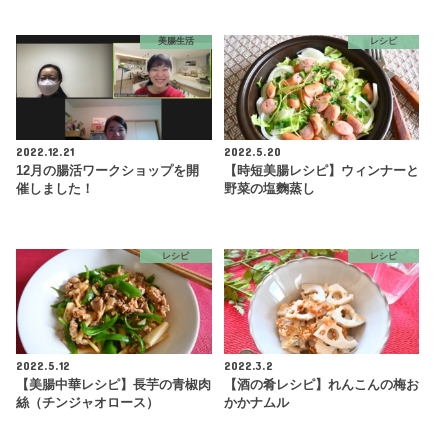
美腸生活
レシピ
2022.12.21
2022.5.20
12月の腸活ワークショップを開
【時短美腸レシピ】ウィンナーと
催しました！
野菜の塩麴蒸し
レシピ
レシピ
2022.5.12
2022.3.2
【美腸中華レシピ】長芋の青椒肉
【酒の肴レシピ】れんこんの梅お
絲（チンジャオロース）
かかナムル