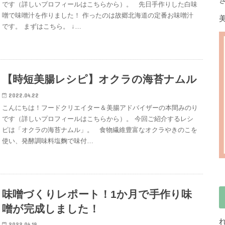
です（詳しいプロフィールはこちらから）。 先日手作りした白味
噌で味噌汁を作りました！ 作ったのは故郷北海道の定番お味噌汁
です。 まずはこちら。 ↓…
【時短美腸レシピ】オクラの海苔ナムル
2022.04.22
こんにちは！フードクリエイター＆美腸アドバイザーの本間みのり
です（詳しいプロフィールはこちらから）。 今回ご紹介するレシ
ピは「オクラの海苔ナムル」。 食物繊維豊富なオクラやきのこを
使い、発酵調味料塩麴で味付…
味噌づくりレポート！1か月で手作り味
噌が完成しました！
2022.04.19