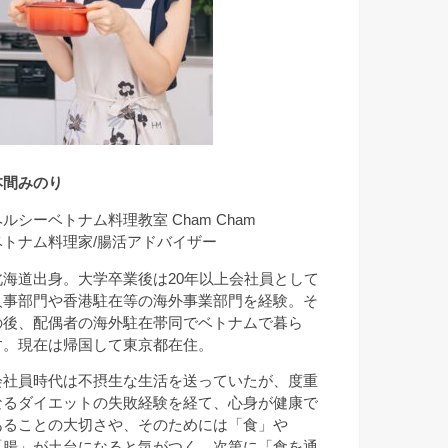
本間みのり
ヘルシーベトナム料理教室 Cham Cham
ベトナム料理家/腸活アドバイザー
北海道出身。大学卒業後は20年以上会社員として
人事部門や香港駐在等の海外事業部門を経験。そ
の後、配偶者の海外駐在帯同でベトナムで暮ら
す。現在は帰国して東京都在住。
会社員時代は不摂生な生活を送っていたが、度重
なるダイエットの失敗経験を経て、心身が健康で
あることの大切さや、そのためには「食」や
「腸」が土台になると気がつく。次第に「食を通