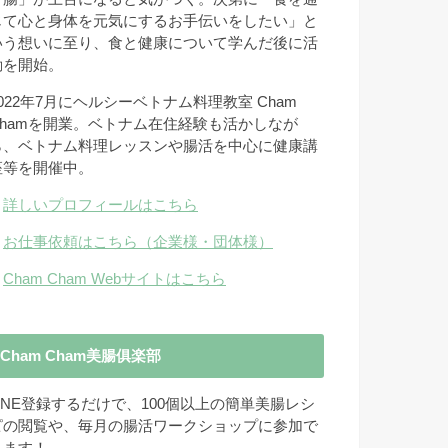
じて心と身体を元気にするお手伝いをしたい」と
いう想いに至り、食と健康について学んだ後に活
動を開始。
2022年7月にヘルシーベトナム料理教室 Cham
Chamを開業。ベトナム在住経験も活かしなが
ら、ベトナム料理レッスンや腸活を中心に健康講
座等を開催中。
→
詳しいプロフィールはこちら
→
お仕事依頼はこちら（企業様・団体様）
→
Cham Cham Webサイトはこちら
Cham Cham美腸俱楽部
LINE登録するだけで、100個以上の簡単美腸レシ
ピの閲覧や、毎月の腸活ワークショップに参加で