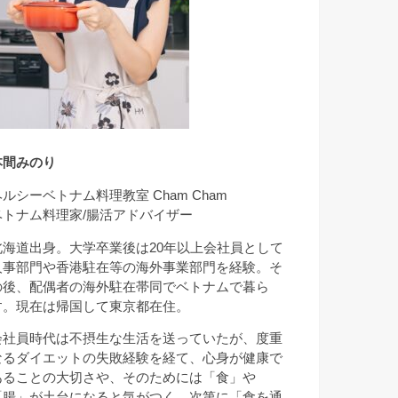
本間みのり
ヘルシーベトナム料理教室 Cham Cham
ベトナム料理家/腸活アドバイザー
北海道出身。大学卒業後は20年以上会社員として
人事部門や香港駐在等の海外事業部門を経験。そ
の後、配偶者の海外駐在帯同でベトナムで暮ら
す。現在は帰国して東京都在住。
会社員時代は不摂生な生活を送っていたが、度重
なるダイエットの失敗経験を経て、心身が健康で
あることの大切さや、そのためには「食」や
「腸」が土台になると気がつく。次第に「食を通