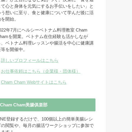
じて心と身体を元気にするお手伝いをしたい」と
いう想いに至り、食と健康について学んだ後に活
動を開始。
2022年7月にヘルシーベトナム料理教室 Cham
Chamを開業。ベトナム在住経験も活かしなが
ら、ベトナム料理レッスンや腸活を中心に健康講
座等を開催中。
→
詳しいプロフィールはこちら
→
お仕事依頼はこちら（企業様・団体様）
→
Cham Cham Webサイトはこちら
Cham Cham美腸俱楽部
LINE登録するだけで、100個以上の簡単美腸レシ
ピの閲覧や、毎月の腸活ワークショップに参加で