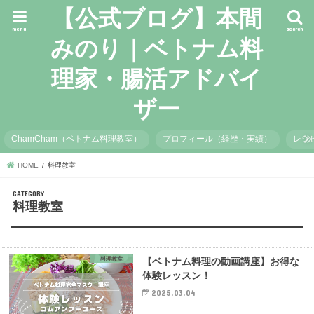
【公式ブログ】本間
menu
search
みのり｜ベトナム料
理家・腸活アドバイ
ザー
ChamCham（ベトナム料理教室）
プロフィール（経歴・実績）
レシ
HOME
料理教室
料理教室
料理教室
【ベトナム料理の動画講座】お得な
体験レッスン！
2025.03.04