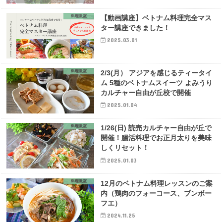
料理教室
【動画講座】ベトナム料理完全マス
ター講座できました！
2025.03.01
料理教室
2/3(月） アジアを感じるティータイ
ム 5種のベトナムスイーツ よみうり
カルチャー自由が丘校で開催
2025.01.04
料理教室
1/26(日) 読売カルチャー自由が丘で
開催！腸活料理でお正月太りを美味
しくリセット！
2025.01.03
料理教室
12月のベトナム料理レッスンのご案
内（鶏肉のフォーコース、ブンボー
フエ）
2024.11.25