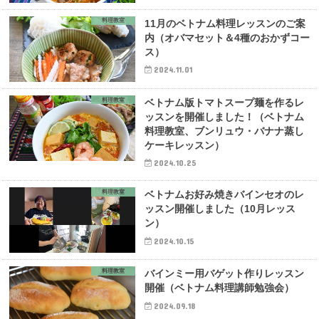
料理教室
11月のベトナム料理レッスンのご案
内（オバマセット＆4種のおかずコー
ス）
2024.11.01
料理教室
ベトナム版トマトスープ麺を作るレ
ッスンを開催しました！（ベトナム
料理教室、ブンリュウ・バナナ蒸し
ケーキレッスン）
2024.10.25
料理教室
ベトナムお好み焼きバインセオのレ
ッスン開催しました（10月レッス
ン）
2024.10.15
料理教室
バインミー用バゲット作りレッスン
開催（ベトナム料理講師勉強会）
2024.09.18