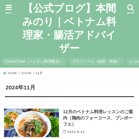
【公式ブログ】本間
menu
search
みのり｜ベトナム料
理家・腸活アドバイ
ザー
ChamCham（ベトナム料理教室）
プロフィール（経歴・実績）
レシ
HOME
2024年
11月
2024年11月
料理教室
12月のベトナム料理レッスンのご案
内（鶏肉のフォーコース、ブンボー
フエ）
2024.11.25