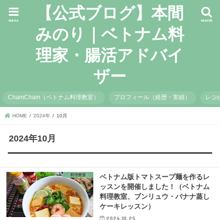
【公式ブログ】本間
menu
search
みのり｜ベトナム料
理家・腸活アドバイ
ザー
ChamCham（ベトナム料理教室）
プロフィール（経歴・実績）
レシ
HOME
2024年
10月
2024年10月
料理教室
ベトナム版トマトスープ麺を作るレ
ッスンを開催しました！（ベトナム
料理教室、ブンリュウ・バナナ蒸し
ケーキレッスン）
2024.10.25