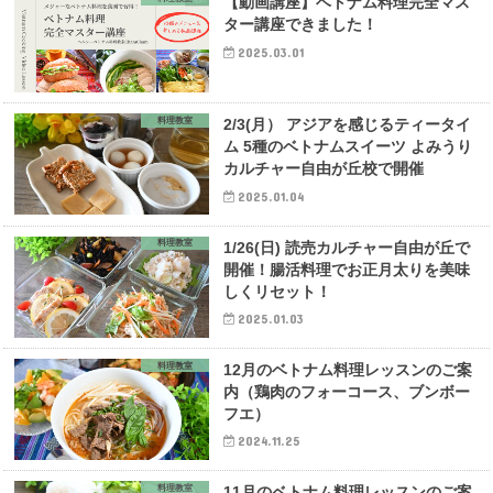
【動画講座】ベトナム料理完全マス
ター講座できました！
2025.03.01
料理教室
2/3(月） アジアを感じるティータイ
ム 5種のベトナムスイーツ よみうり
カルチャー自由が丘校で開催
2025.01.04
料理教室
1/26(日) 読売カルチャー自由が丘で
開催！腸活料理でお正月太りを美味
しくリセット！
2025.01.03
料理教室
12月のベトナム料理レッスンのご案
内（鶏肉のフォーコース、ブンボー
フエ）
2024.11.25
料理教室
11月のベトナム料理レッスンのご案