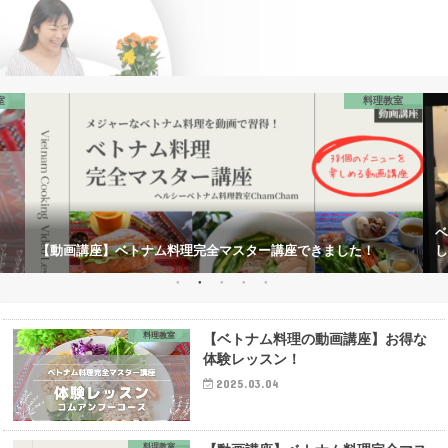
室
料理教室
ベ
【動画講座】ベトナム料理完全マスター講座できました！
し
料理教室
【ベトナム料理の動画講座】お得な
体験レッスン！
2025.03.04
料理教室