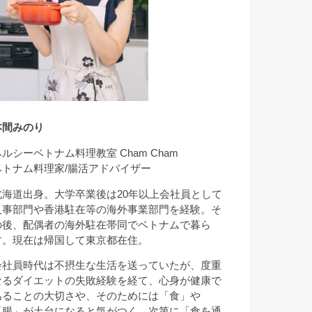
本間みのり
ヘルシーベトナム料理教室 Cham Cham
ベトナム料理家/腸活アドバイザー
北海道出身。大学卒業後は20年以上会社員として
人事部門や香港駐在等の海外事業部門を経験。そ
の後、配偶者の海外駐在帯同でベトナムで暮ら
す。現在は帰国して東京都在住。
会社員時代は不摂生な生活を送っていたが、度重
なるダイエットの失敗経験を経て、心身が健康で
あることの大切さや、そのためには「食」や
「腸」が土台になると気がつく。次第に「食を通