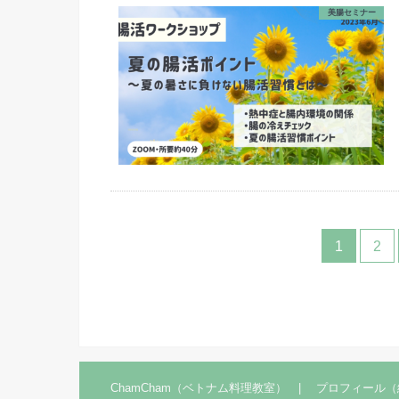
美腸セミナー
1
2
ChamCham（ベトナム料理教室）
プロフィール（