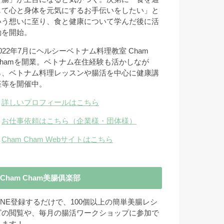
じて心と身体を元気にするお手伝いをしたい」と
いう想いに至り、食と健康について学んだ後に活
動を開始。
2022年7月にヘルシーベトナム料理教室 Cham
Chamを開業。ベトナム在住経験も活かしなが
ら、ベトナム料理レッスンや腸活を中心に健康講
座等を開催中。
→
詳しいプロフィールはこちら
→
お仕事依頼はこちら（企業様・団体様）
→
Cham Cham Webサイトはこちら
Cham Cham美腸俱楽部
LINE登録するだけで、100個以上の簡単美腸レシ
ピの閲覧や、毎月の腸活ワークショップに参加で