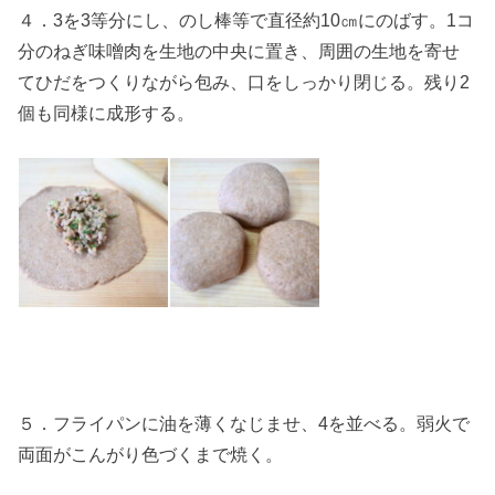
４．3を3等分にし、のし棒等で直径約10㎝にのばす。1コ
分のねぎ味噌肉を生地の中央に置き、周囲の生地を寄せ
てひだをつくりながら包み、口をしっかり閉じる。残り2
個も同様に成形する。
５．フライパンに油を薄くなじませ、4を並べる。弱火で
両面がこんがり色づくまで焼く。