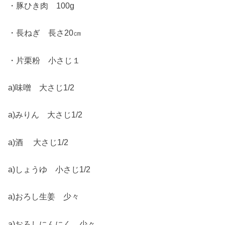
・豚ひき肉 100g
・長ねぎ 長さ20㎝
・片栗粉 小さじ１
a)味噌 大さじ1/2
a)みりん 大さじ1/2
a)酒 大さじ1/2
a)しょうゆ 小さじ1/2
a)おろし生姜 少々
a)おろしにんにく 少々