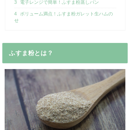
3
電子レンジで簡単！ふすま粉蒸しパン
4
ボリューム満点！ふすま粉ガレット生ハムの
せ
ふすま粉とは？