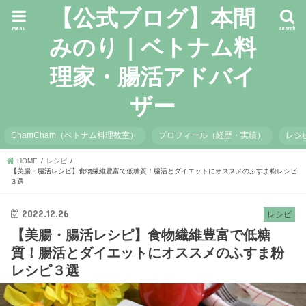
【公式ブログ】本間
menu
search
みのり｜ベトナム料
理家・腸活アドバイ
ザー
ChamCham（ベトナム料理教室）
プロフィール（経歴・実績）
レシ
HOME
レシピ
【美腸・腸活レシピ】食物繊維豊富で低糖質！腸活とダイエットにオススメのふすま粉レシピ
３選
2022.12.26
レシピ
【美腸・腸活レシピ】食物繊維豊富で低糖
質！腸活とダイエットにオススメのふすま粉
レシピ３選