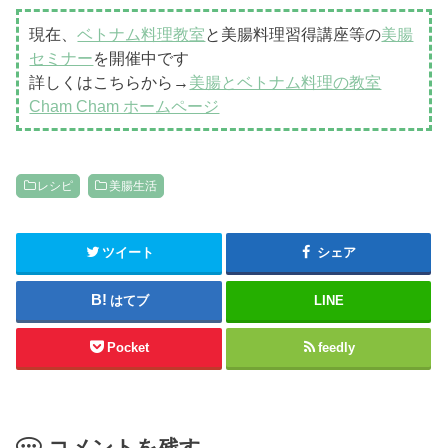
現在、
ベトナム料理教室
と美腸料理習得講座等の
美腸
セミナー
を開催中です
詳しくはこちらから→
美腸とベトナム料理の教室
Cham Cham ホームページ
レシピ
美腸生活
ツイート
シェア
はてブ
LINE
Pocket
feedly