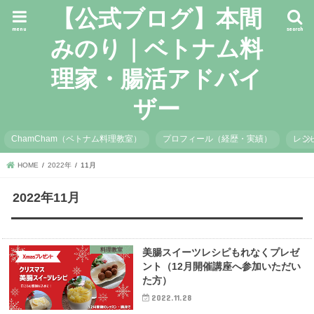
【公式ブログ】本間
menu
search
みのり｜ベトナム料
理家・腸活アドバイ
ザー
ChamCham（ベトナム料理教室）
プロフィール（経歴・実績）
レシ
HOME
2022年
11月
2022年11月
料理教室
美腸スイーツレシピもれなくプレゼ
ント（12月開催講座へ参加いただい
た方）
2022.11.28