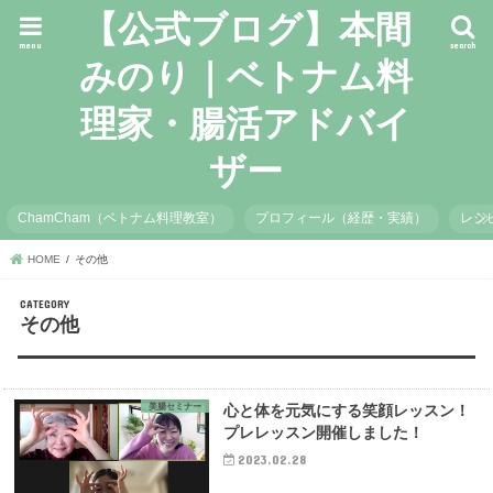
【公式ブログ】本間
menu
search
みのり｜ベトナム料
理家・腸活アドバイ
ザー
ChamCham（ベトナム料理教室）
プロフィール（経歴・実績）
レシ
HOME
その他
その他
美腸セミナー
心と体を元気にする笑顔レッスン！
プレレッスン開催しました！
2023.02.28