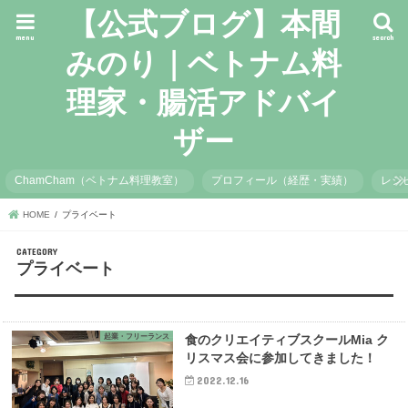
【公式ブログ】本間
menu
search
みのり｜ベトナム料
理家・腸活アドバイ
ザー
ChamCham（ベトナム料理教室）
プロフィール（経歴・実績）
レシ
HOME
プライベート
プライベート
起業・フリーランス
食のクリエイティブスクールMia ク
リスマス会に参加してきました！
2022.12.16