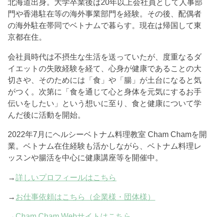
北海道出身。大学卒業後は20年以上会社員として人事部
門や香港駐在等の海外事業部門を経験。その後、配偶者
の海外駐在帯同でベトナムで暮らす。現在は帰国して東
京都在住。
会社員時代は不摂生な生活を送っていたが、度重なるダ
イエットの失敗経験を経て、心身が健康であることの大
切さや、そのためには「食」や「腸」が土台になると気
がつく。次第に「食を通じて心と身体を元気にするお手
伝いをしたい」という想いに至り、食と健康について学
んだ後に活動を開始。
2022年7月にヘルシーベトナム料理教室 Cham Chamを開
業。ベトナム在住経験も活かしながら、ベトナム料理レ
ッスンや腸活を中心に健康講座等を開催中。
→
詳しいプロフィールはこちら
→
お仕事依頼はこちら（企業様・団体様）
→
Cham Cham Webサイトはこちら