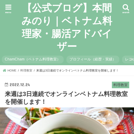
【公式ブログ】本間
menu
search
みのり｜ベトナム料
理家・腸活アドバイ
ザー
ChamCham（ベトナム料理教室）
プロフィール（経歴・実績）
レシ
HOME
料理教室
来週は3日連続でオンラインベトナム料理教室を開催します！
2022.12.24
料理教室
来週は3日連続でオンラインベトナム料理教室
を開催します！