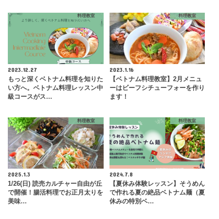
料理教室
料理教室
2023.12.27
2023.1.16
もっと深くベトナム料理を知りた
【ベトナム料理教室】2月メニュ
い方へ。ベトナム料理レッスン中
ーはビーフシチューフォーを作り
級コースがス…
ます！
料理教室
料理教室
2025.1.3
2024.7.8
1/26(日) 読売カルチャー自由が丘
【夏休み体験レッスン】そうめん
で開催！腸活料理でお正月太りを
で作れる夏の絶品ベトナム麺（夏
美味…
休みの特別ベ…