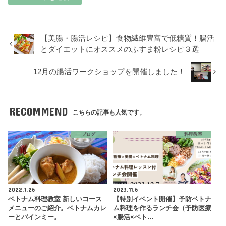
【美腸・腸活レシピ】食物繊維豊富で低糖質！腸活
とダイエットにオススメのふすま粉レシピ３選
12月の腸活ワークショップを開催しました！
RECOMMEND
こちらの記事も人気です。
ブログ
料理教室
2022.1.26
2023.11.6
ベトナム料理教室 新しいコース
【特別イベント開催】予防ベトナ
メニューのご紹介。ベトナムカレ
ム料理を作るランチ会（予防医療
ーとバインミー。
×腸活×ベト…