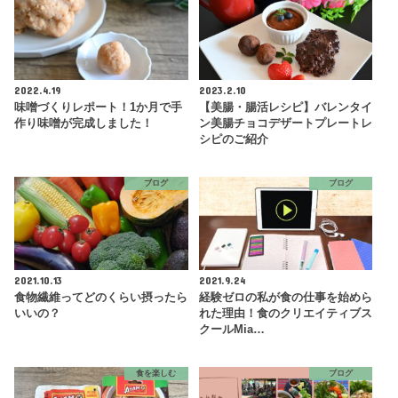
2022.4.19
2023.2.10
味噌づくりレポート！1か月で手
【美腸・腸活レシピ】バレンタイ
作り味噌が完成しました！
ン美腸チョコデザートプレートレ
シピのご紹介
ブログ
ブログ
2021.10.13
2021.9.24
食物繊維ってどのくらい摂ったら
経験ゼロの私が食の仕事を始めら
いいの？
れた理由！食のクリエイティブス
クールMia…
食を楽しむ
ブログ