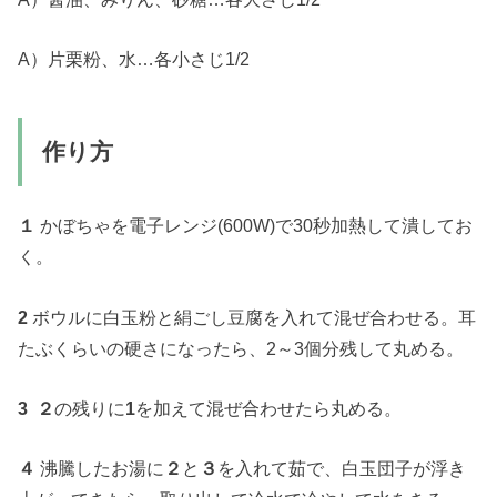
A）片栗粉、水…各小さじ1/2
作り方
１
かぼちゃを電子レンジ(600W)で30秒加熱して潰してお
く。
2
ボウルに白玉粉と絹ごし豆腐を入れて混ぜ合わせる。耳
たぶくらいの硬さになったら、2～3個分残して丸める。
3 ２
の残りに
1
を加えて混ぜ合わせたら丸める。
４
沸騰したお湯に
２
と
３
を入れて茹で、白玉団子が浮き