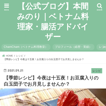
【公式ブログ】本間
menu
search
みのり｜ベトナム料
理家・腸活アドバイ
ザー
ChamCham（ベトナム料理教室）
プロフィール（経歴・実績）
レシ
HOME
レシピ
【季節レシピ】今夜は十五夜！お豆腐入りの白玉団子でお月見しませんか？
2021.09.21
レシピ
【季節レシピ】今夜は十五夜！お豆腐入りの
白玉団子でお月見しませんか？