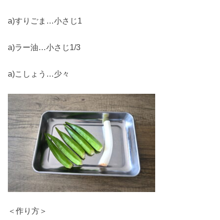
a)すりごま…小さじ1
a)ラー油…小さじ1/3
a)こしょう…少々
＜作り方＞