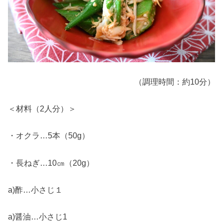
（調理時間：約10分）
＜材料（2人分）＞
・オクラ…5本（50g）
・長ねぎ…10㎝（20g）
a)酢…小さじ１
a)醤油…小さじ1