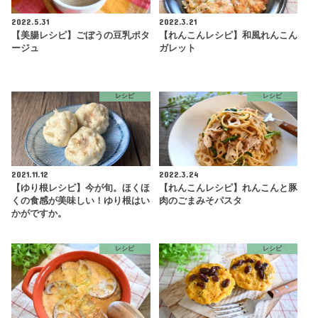
2022.5.31
2022.3.21
【美腸レシピ】ごぼうの豆乳ポタ
【れんこんレシピ】和風れんこん
ージュ
ガレット
レシピ
レシピ
2021.11.12
2022.3.24
【ゆり根レシピ】今が旬。ほくほ
【れんこんレシピ】れんこんと豚
くの食感が美味しい！ゆり根はい
肉のごまみそパスタ
かがですか。
レシピ
レシピ