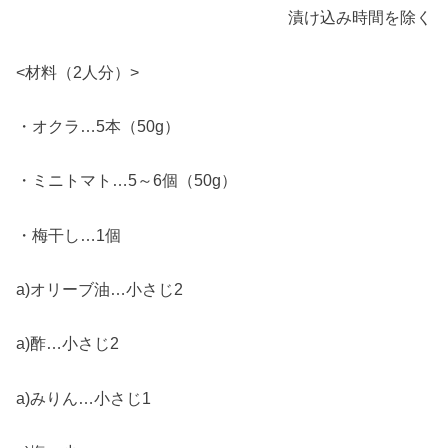
漬け込み時間を除く
<材料（2人分）>
・オクラ…5本（50g）
・ミニトマト…5～6個（50g）
・梅干し…1個
a)オリーブ油…小さじ2
a)酢…小さじ2
a)みりん…小さじ1