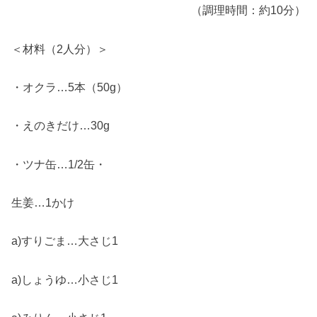
（調理時間：約10分）
＜材料（2人分）＞
・オクラ…5本（50g）
・えのきだけ…30g
・ツナ缶…1/2缶・
生姜…1かけ
a)すりごま…大さじ1
a)しょうゆ…小さじ1