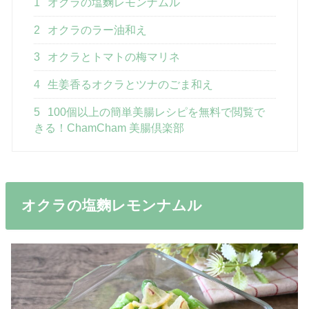
1
オクラの塩麴レモンナムル
2
オクラのラー油和え
3
オクラとトマトの梅マリネ
4
生姜香るオクラとツナのごま和え
5
100個以上の簡単美腸レシピを無料で閲覧で
きる！ChamCham 美腸倶楽部
オクラの塩麴レモンナムル