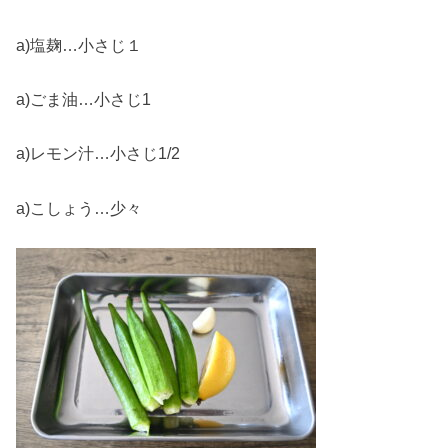
a)塩麹…小さじ１
a)ごま油…小さじ1
a)レモン汁…小さじ1/2
a)こしょう…少々