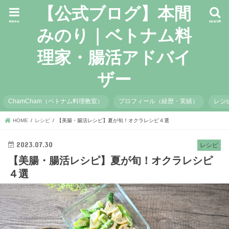
【公式ブログ】本間
menu
search
みのり｜ベトナム料
理家・腸活アドバイ
ザー
ChamCham（ベトナム料理教室）
プロフィール（経歴・実績）
レシ
HOME
レシピ
【美腸・腸活レシピ】夏が旬！オクラレシピ４選
2023.07.30
レシピ
【美腸・腸活レシピ】夏が旬！オクラレシピ
４選