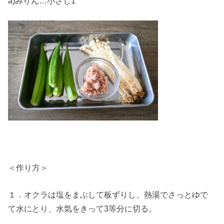
a)みりん…小さじ1
＜作り方＞
１．オクラは塩をまぶして板ずりし、熱湯でさっとゆで
て水にとり、水気をきって3等分に切る。