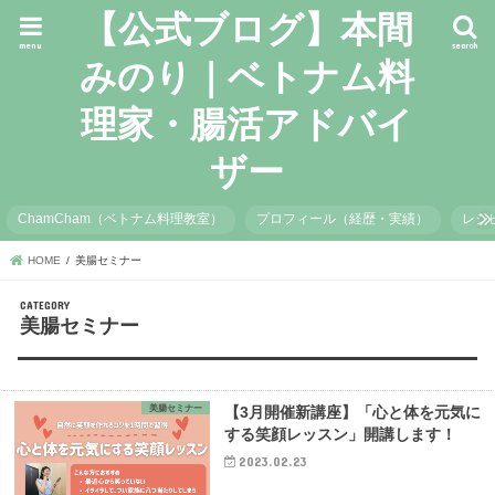
【公式ブログ】本間
menu
search
みのり｜ベトナム料
理家・腸活アドバイ
ザー
ChamCham（ベトナム料理教室）
プロフィール（経歴・実績）
レシ
HOME
美腸セミナー
美腸セミナー
美腸セミナー
【3月開催新講座】「心と体を元気に
する笑顔レッスン」開講します！
2023.02.23