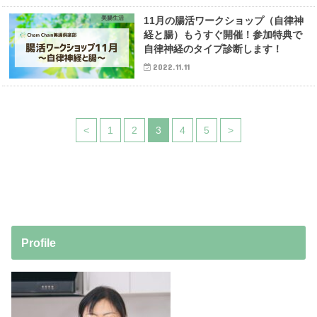
美腸生活
11月の腸活ワークショップ（自律神
経と腸）もうすぐ開催！参加特典で
自律神経のタイプ診断します！
2022.11.11
<
1
2
3
4
5
>
Profile