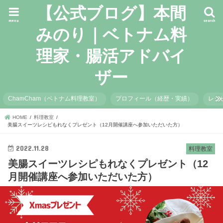
【公式ブログ】本間
menu
search
みのり｜ベトナム料
理家・腸活アドバイ
ザー
ChamCham（ベトナム料理教室）
プロフィール（経歴・実績）
レシ
HOME
料理教室
美腸スイーツレシピもれなくプレゼント（12月開催講座へ参加いただいた方）
2022.11.28
料理教室
美腸スイーツレシピもれなくプレゼント（12
月開催講座へ参加いただいた方）