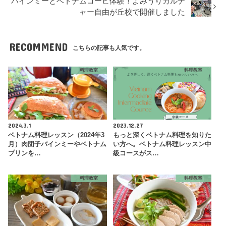
バインミーとベトナムコーヒ体験！よみうりカルチ
ャー自由が丘校で開催しました
RECOMMEND
こちらの記事も人気です。
料理教室
料理教室
2024.3.1
2023.12.27
ベトナム料理レッスン（2024年3
もっと深くベトナム料理を知りた
月）肉団子バインミーやベトナム
い方へ。ベトナム料理レッスン中
プリンを…
級コースがス…
料理教室
料理教室