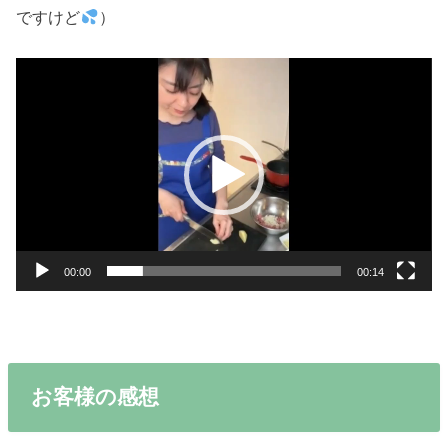
ですけど
）
動
画
プ
レ
ー
ヤ
ー
00:00
00:14
お客様の感想