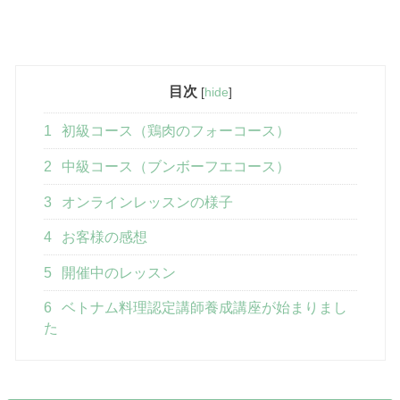
目次
[
hide
]
1
初級コース（鶏肉のフォーコース）
2
中級コース（ブンボーフエコース）
3
オンラインレッスンの様子
4
お客様の感想
5
開催中のレッスン
6
ベトナム料理認定講師養成講座が始まりまし
た