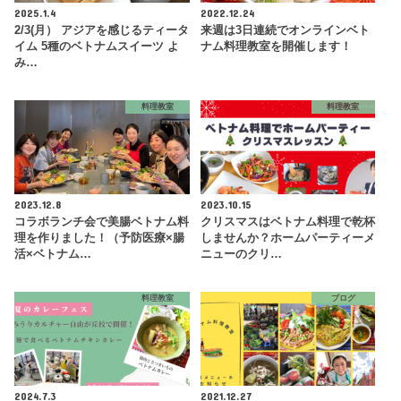
2025.1.4
2022.12.24
2/3(月） アジアを感じるティータ
来週は3日連続でオンラインベト
イム 5種のベトナムスイーツ よ
ナム料理教室を開催します！
み…
料理教室
料理教室
2023.12.8
2023.10.15
コラボランチ会で美腸ベトナム料
クリスマスはベトナム料理で乾杯
理を作りました！（予防医療×腸
しませんか？ホームパーティーメ
活×ベトナム…
ニューのクリ…
料理教室
ブログ
2024.7.3
2021.12.27