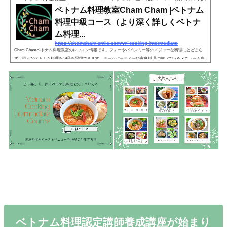
ベトナム料理教室Cham Cham |ベトナム
料理中級コース（より深く詳しくベトナ
ム料理...
https://chamcham-smile.com/vn-cooking-intermediate
Cham Chamベトナム料理教室のレッスン情報です。フォーやバインミー等のメジャーな料理にとどまら
ず、様々なベトナム料理を19品を習得できます。ホームパーティーや家庭料理に向いているメニューも多
数作ります。
ベトナム料理認定講師養成講座が始まり