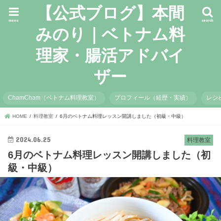
【公式ブログ】本間
menu
search
みのり｜ベトナム料
理家・腸活アドバイ
ザー
ChamCham（ベトナム料理教室）
プロフィール（経歴・実績）
レシ
HOME
料理教室
6月のベトナム料理レッスン開講しました（初級・中級）
2024.06.25
料理教室
6月のベトナム料理レッスン開講しました（初
級・中級）