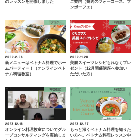
のレッスンを開催しました
ご案内（鶏肉のフォーコース、ブ
ンボーフエ）
ブログ
料理教室
2022.2.26
2022.11.28
新メニューはベトナム料理でホー
美腸スイーツレシピもれなくプレ
ムパーティー！（オンラインベト
ゼント（12月開催講座へ参加い
ナム料理教室）
ただいた方）
料理教室
料理教室
2023.12.18
2023.12.27
オンライン料理教室についてグル
もっと深くベトナム料理を知りた
ープコンサルティングを実施しま
い方へ。ベトナム料理レッスン中