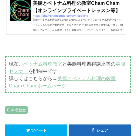
美腸とベトナム料理の教室Cham Cham
【オンラインプライベートレッスン等】
https://chamcham-smile.com/vn-cooking
美腸とベトナム料理の教室Cham Chamによるオンラインのベトナム料理プライベ
ートレッスン等のご案内です。あなたのためだけにカスタマイズするレッスン。50
個以上のメニューから選択、または美腸やヴィーガンアレンジメニューも対応して
います。その他、フォーやバインミーを作るレッスン等も開催しています。
現在、
ベトナム料理教室
と美腸料理習得講座等の
美腸
セミナー
を開催中です
詳しくはこちらから→
美腸とベトナム料理の教室
Cham Cham ホームページ
料理教室
ツイート
シェア