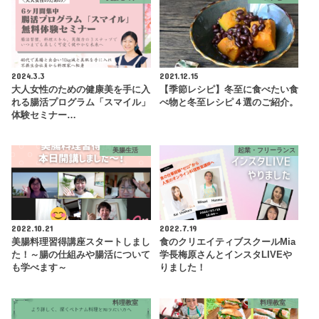
2024.3.3
2021.12.15
大人女性のための健康美を手に入
【季節レシピ】冬至に食べたい食
れる腸活プログラム「スマイル」
べ物と冬至レシピ４選のご紹介。
体験セミナー…
美腸生活
起業・フリーランス
2022.10.21
2022.7.19
美腸料理習得講座スタートしまし
食のクリエイティブスクールMia
た！～腸の仕組みや腸活について
学長梅原さんとインスタLIVEや
も学べます～
りました！
料理教室
料理教室