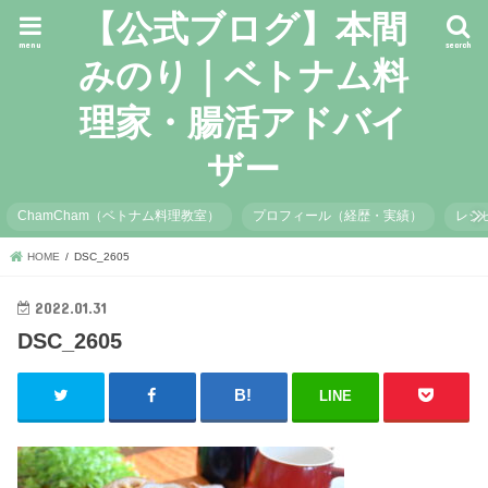
【公式ブログ】本間
menu
search
みのり｜ベトナム料
理家・腸活アドバイ
ザー
ChamCham（ベトナム料理教室）
プロフィール（経歴・実績）
レシ
HOME
DSC_2605
2022.01.31
DSC_2605
LINE