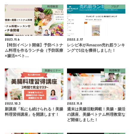
料理教室
ブログ
2023.11.6
2022.2.17
【特別イベント開催】予防ベトナ
レシピ本がAmazon売れ筋ランキ
ム料理を作るランチ会（予防医療
ングで1位を獲得しました！
×腸活×ベト…
美腸セミナー
料理教室
2022.10.3
2022.11.8
新講座「私にも続けられる！美腸
週末は美腸活動満載！美腸・腸活
料理習得講座」を開講します！
の講座、美腸ベトナム料理教室な
ど開催しました！