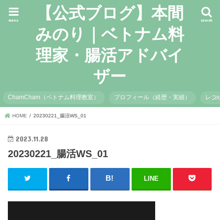
【公式ブログ】本間
menu
search
みのり｜ベトナム料
理家・腸活アドバイ
ザー
ChamCham（ベトナム料理教室）
プロフィール（経歴・実績）
レシ
HOME
20230221_腸活WS_01
2023.11.28
20230221_腸活WS_01
LINE