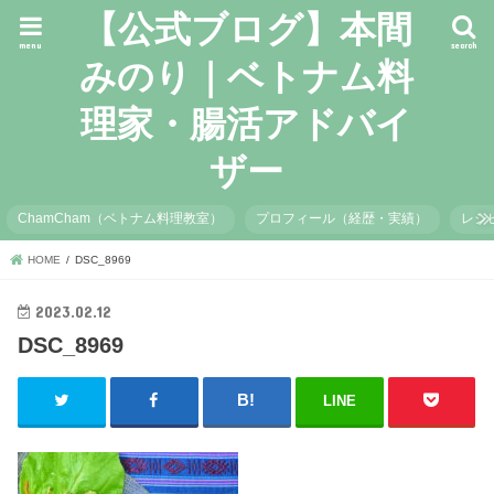
【公式ブログ】本間
menu
search
みのり｜ベトナム料
理家・腸活アドバイ
ザー
ChamCham（ベトナム料理教室）
プロフィール（経歴・実績）
レシ
HOME
DSC_8969
2023.02.12
DSC_8969
LINE