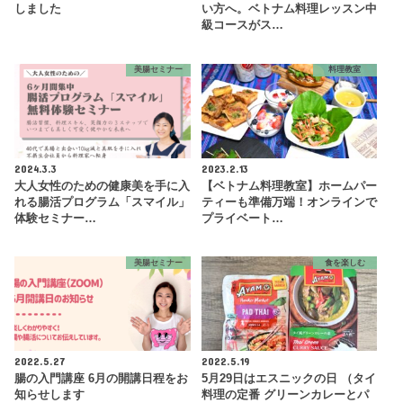
しました
い方へ。ベトナム料理レッスン中
級コースがス…
美腸セミナー
料理教室
2024.3.3
2023.2.13
大人女性のための健康美を手に入
【ベトナム料理教室】ホームパー
れる腸活プログラム「スマイル」
ティーも準備万端！オンラインで
体験セミナー…
プライベート…
美腸セミナー
食を楽しむ
2022.5.27
2022.5.19
腸の入門講座 6月の開講日程をお
5月29日はエスニックの日 （タイ
知らせします
料理の定番 グリーンカレーとパ