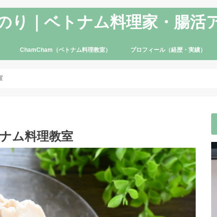
のり｜ベトナム料理家・腸活
ChamCham（ベトナム料理教室）
プロフィール（経歴・実績）
室
トナム料理教室