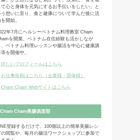
じて心と身体を元気にするお手伝いをしたい」と
いう想いに至り、食と健康について学んだ後に活
動を開始。
2022年7月にヘルシーベトナム料理教室 Cham
Chamを開業。ベトナム在住経験も活かしなが
ら、ベトナム料理レッスンや腸活を中心に健康講
座等を開催中。
→
詳しいプロフィールはこちら
→
お仕事依頼はこちら（企業様・団体様）
→
Cham Cham Webサイトはこちら
Cham Cham美腸俱楽部
LINE登録するだけで、100個以上の簡単美腸レシ
ピの閲覧や、毎月の腸活ワークショップに参加で