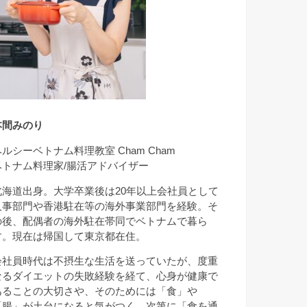
本間みのり
ヘルシーベトナム料理教室 Cham Cham
ベトナム料理家/腸活アドバイザー
北海道出身。大学卒業後は20年以上会社員として
人事部門や香港駐在等の海外事業部門を経験。そ
の後、配偶者の海外駐在帯同でベトナムで暮ら
す。現在は帰国して東京都在住。
会社員時代は不摂生な生活を送っていたが、度重
なるダイエットの失敗経験を経て、心身が健康で
あることの大切さや、そのためには「食」や
「腸」が土台になると気がつく。次第に「食を通