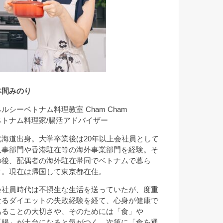
本間みのり
ヘルシーベトナム料理教室 Cham Cham
ベトナム料理家/腸活アドバイザー
北海道出身。大学卒業後は20年以上会社員として
人事部門や香港駐在等の海外事業部門を経験。そ
の後、配偶者の海外駐在帯同でベトナムで暮ら
す。現在は帰国して東京都在住。
会社員時代は不摂生な生活を送っていたが、度重
なるダイエットの失敗経験を経て、心身が健康で
あることの大切さや、そのためには「食」や
「腸」が土台になると気がつく。次第に「食を通