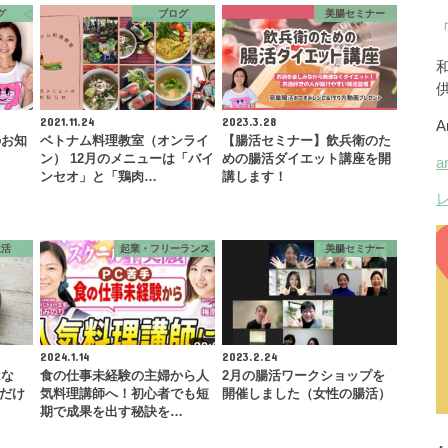
グ
ブログ
美腸セミナー
2021.11.24
2023.3.28
のお知
ベトナム料理教室（オンライ
【腸活セミナー】飲兵衛のた
ン） 12月のメニューは「バイ
めの腸活ダイエット講座を開
ンセオ」と「鶏肉…
講します！
生活
起業・フリーランス
美腸セミナー
2024.1.14
2023.2.24
はな
食の仕事未経験の主婦から人
2月の腸活ワークショップを
るだけ
気料理講師へ！初心者でも短
開催しました（女性の腸活）
て
期で成果を出す秘訣を…