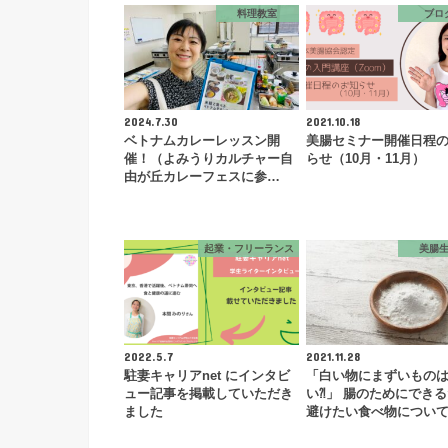
料理教室
ブロ
2024.7.30
2021.10.18
ベトナムカレーレッスン開
美腸セミナー開催日程
催！（よみうりカルチャー自
らせ（10月・11月）
由が丘カレーフェスに参…
起業・フリーランス
美腸
2022.5.7
2021.11.28
駐妻キャリアnet にインタビ
「白い物にまずいもの
ュー記事を掲載していただき
い⁈」 腸のためにでき
ました
避けたい食べ物につい