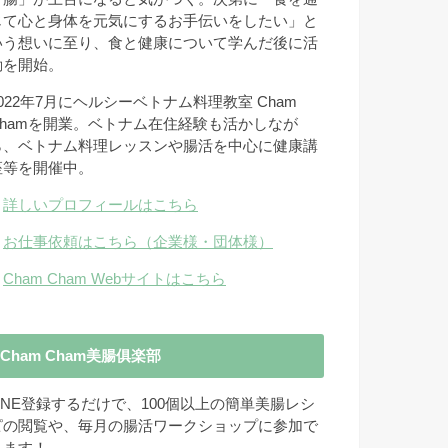
じて心と身体を元気にするお手伝いをしたい」と
いう想いに至り、食と健康について学んだ後に活
動を開始。
2022年7月にヘルシーベトナム料理教室 Cham
Chamを開業。ベトナム在住経験も活かしなが
ら、ベトナム料理レッスンや腸活を中心に健康講
座等を開催中。
→
詳しいプロフィールはこちら
→
お仕事依頼はこちら（企業様・団体様）
→
Cham Cham Webサイトはこちら
Cham Cham美腸俱楽部
LINE登録するだけで、100個以上の簡単美腸レシ
ピの閲覧や、毎月の腸活ワークショップに参加で