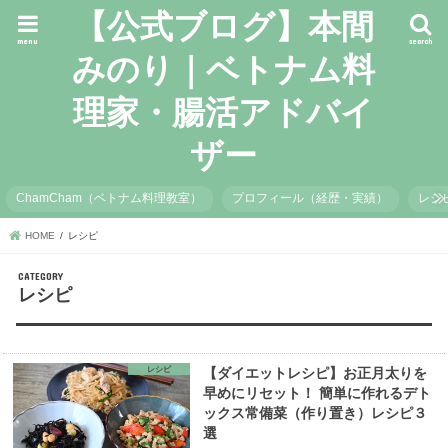
【公式ブログ】本間
menu
search
みのり｜ベトナム料
理家・腸活アドバイ
ザー
ChamCham（ベトナム料理教室）
プロフィール（経歴・実績）
レシ
HOME
レシピ
レシピ
レシピ
【ダイエットレシピ】お正月太りを
早めにリセット！ 簡単に作れるデト
ックス常備菜（作り置き）レシピ３
選