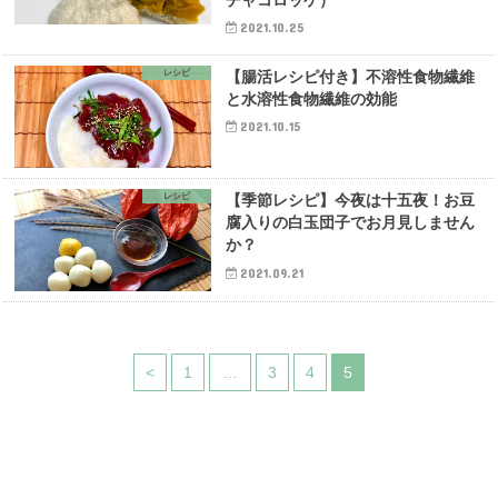
2021.10.25
レシピ
【腸活レシピ付き】不溶性食物繊維
と水溶性食物繊維の効能
2021.10.15
レシピ
【季節レシピ】今夜は十五夜！お豆
腐入りの白玉団子でお月見しません
か？
2021.09.21
<
1
…
3
4
5