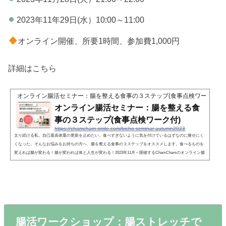
2023年11年29日(水）10:00～11:00
オンライン開催、所要1時間、参加費1,000円
詳細はこちら
オンライン腸活セミナー：腸を整える食事の３ステップ(食事点検ワーク付)
オンライン腸活セミナー：腸を整える食
事の３ステップ(食事点検ワーク付)
https://chamcham-smile.com/bicho-seminar-autumn2023
太り続ける私。自己最高体重の更新を止めたい。食べすぎないように気を付けているはずなのに痩せにく
くなった。そんなお悩みをお持ちの方へ、腸を整える食事の３ステップをオススメします。食べるものを
変えれば腸が変わる！腸が変われば体と人生が変わる！2023年11月～開催するChamChamのオンライン腸
活セミナーのご案内。テーマは腸を整える食事の３ステップ。腸を整る食事のポイントをお伝えします。
簡単に自分で食事を点検する方法もお伝えします。
腸活ワークショップ：腸ストレッチで