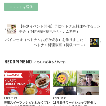
【特別イベント開催】予防ベトナム料理を作るラン
チ会（予防医療×腸活×ベトナム料理）
バインセオ（ベトナムお好み焼き）を作りました！
ベトナム料理教室（初級コース）
RECOMMEND
こちらの記事も人気です。
料理教室
美腸生活
2022.11.28
2022.12.2
美腸スイーツレシピもれなくプレ
11月腸活ワークショップ開催し