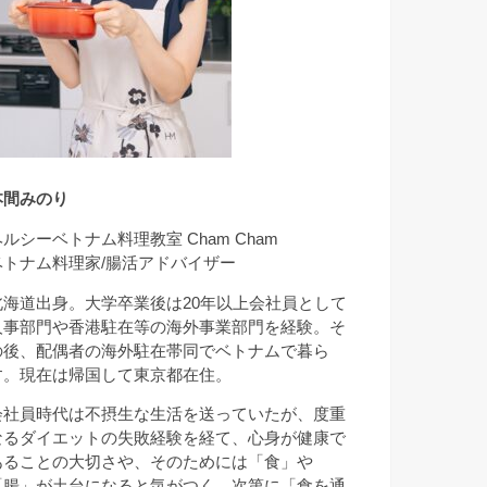
本間みのり
ヘルシーベトナム料理教室 Cham Cham
ベトナム料理家/腸活アドバイザー
北海道出身。大学卒業後は20年以上会社員として
人事部門や香港駐在等の海外事業部門を経験。そ
の後、配偶者の海外駐在帯同でベトナムで暮ら
す。現在は帰国して東京都在住。
会社員時代は不摂生な生活を送っていたが、度重
なるダイエットの失敗経験を経て、心身が健康で
あることの大切さや、そのためには「食」や
「腸」が土台になると気がつく。次第に「食を通