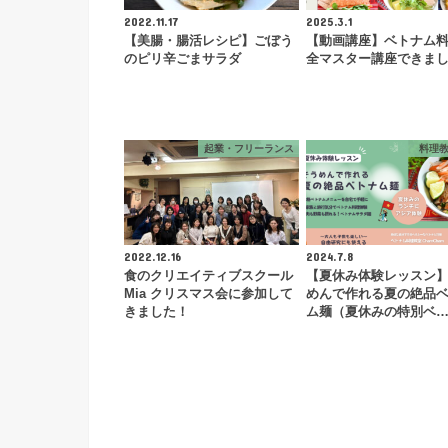
2022.11.17
2025.3.1
【美腸・腸活レシピ】ごぼう
【動画講座】ベトナム
のピリ辛ごまサラダ
全マスター講座できま
起業・フリーランス
料理
2022.12.16
2024.7.8
食のクリエイティブスクール
【夏休み体験レッスン
Mia クリスマス会に参加して
めんで作れる夏の絶品
きました！
ム麺（夏休みの特別ベ