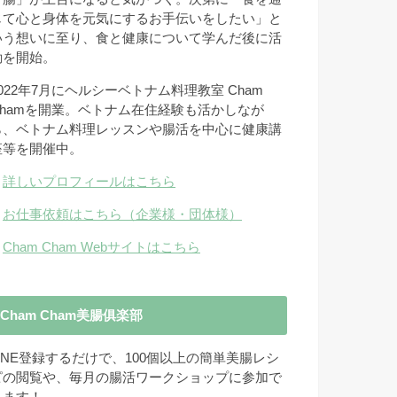
じて心と身体を元気にするお手伝いをしたい」と
いう想いに至り、食と健康について学んだ後に活
動を開始。
2022年7月にヘルシーベトナム料理教室 Cham
Chamを開業。ベトナム在住経験も活かしなが
ら、ベトナム料理レッスンや腸活を中心に健康講
座等を開催中。
→
詳しいプロフィールはこちら
→
お仕事依頼はこちら（企業様・団体様）
→
Cham Cham Webサイトはこちら
Cham Cham美腸俱楽部
LINE登録するだけで、100個以上の簡単美腸レシ
ピの閲覧や、毎月の腸活ワークショップに参加で