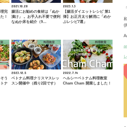
2021.10.28
2023.1.3
料理完
腸活にお勧めの食材は「ぬか
【腸活ダイエットレシピ 第1
した！
漬け」 。お手入れ不要で便利
弾】お正月太り解消に「めか
なぬか床を紹介（9…
ぶレシピ7選」
教室
料理教室
料理教室
2023.12.5
2022.7.14
】そう
ベトナム料理クリスマスレッ
ヘルシーベトナム料理教室
ベトナ
スン開催中（残り2回です）
Cham Cham 開業しました！
…