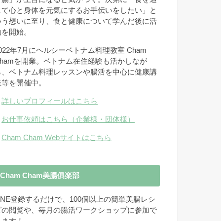
じて心と身体を元気にするお手伝いをしたい」と
いう想いに至り、食と健康について学んだ後に活
動を開始。
2022年7月にヘルシーベトナム料理教室 Cham
Chamを開業。ベトナム在住経験も活かしなが
ら、ベトナム料理レッスンや腸活を中心に健康講
座等を開催中。
→
詳しいプロフィールはこちら
→
お仕事依頼はこちら（企業様・団体様）
→
Cham Cham Webサイトはこちら
Cham Cham美腸俱楽部
LINE登録するだけで、100個以上の簡単美腸レシ
ピの閲覧や、毎月の腸活ワークショップに参加で