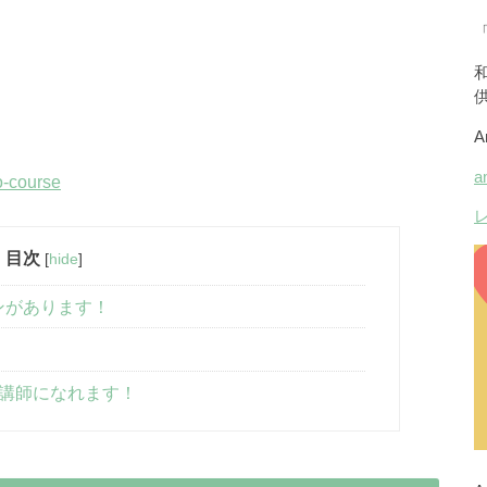
o-course
目次
[
hide
]
ンがあります！
講師になれます！