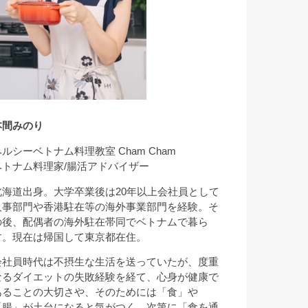
本間みのり
ヘルシーベトナム料理教室 Cham Cham
ベトナム料理家/腸活アドバイザー
北海道出身。大学卒業後は20年以上会社員として
人事部門や香港駐在等の海外事業部門を経験。そ
の後、配偶者の海外駐在帯同でベトナムで暮ら
す。現在は帰国して東京都在住。
会社員時代は不摂生な生活を送っていたが、度重
なるダイエットの失敗経験を経て、心身が健康で
あることの大切さや、そのためには「食」や
「腸」が土台になると気がつく。次第に「食を通