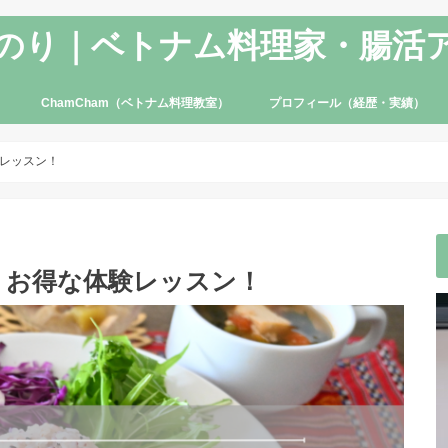
のり｜ベトナム料理家・腸活
ChamCham（ベトナム料理教室）
プロフィール（経歴・実績）
レッスン！
】お得な体験レッスン！