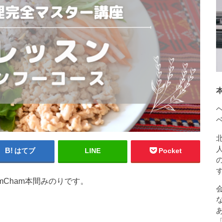
はてブ
LINE
Pocket
mCham本間みのりです。