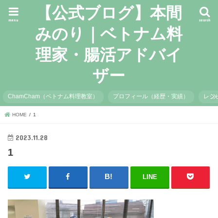
【公式ブログ】本間
menu
search
みのり｜ベトナム料
理家・腸活アドバイ
ザー
ChamCham（ベトナム料理教室）
プロフィール（経歴・実績）
レシ
HOME
1
2023.11.28
1
LINE