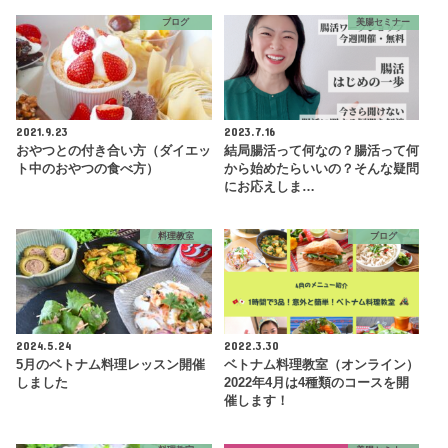
ブログ
美腸セミナー
2021.9.23
2023.7.16
おやつとの付き合い方（ダイエッ
結局腸活って何なの？腸活って何
ト中のおやつの食べ方）
から始めたらいいの？そんな疑問
にお応えしま…
料理教室
ブログ
2024.5.24
2022.3.30
5月のベトナム料理レッスン開催
ベトナム料理教室（オンライン）
しました
2022年4月は4種類のコースを開
催します！