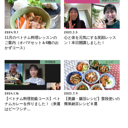
料理教室
美腸セミナー
2024.11.1
2023.3.5
11月のベトナム料理レッスンの
心と体を元気にする笑顔レッス
ご案内（オバマセット＆4種のお
ン！本日開講しました！
かずコース）
料理教室
レシピ
2024.1.16
2023.7.9
【ベトナム料理初級コース】ベト
【美腸・腸活レシピ】普段使いの
ナムカレーを作りました！（来週
簡単納豆レシピ８選
はビーフシチ…