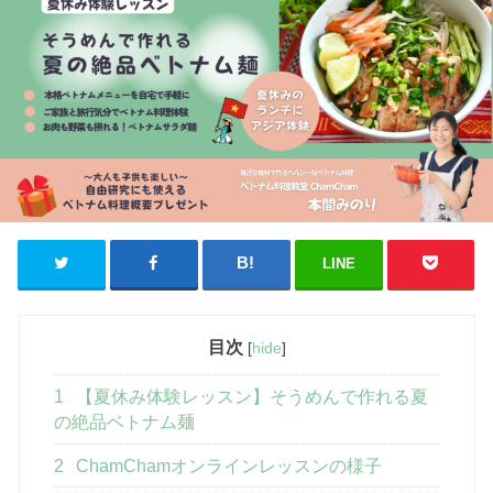
LINE
目次
[
hide
]
1
【夏休み体験レッスン】そうめんで作れる夏
の絶品ベトナム麺
2
ChamChamオンラインレッスンの様子