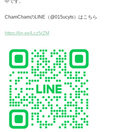
中です。
ChamChamのLINE（@015ucyts）はこちら
https://lin.ee/Lcz5rZM