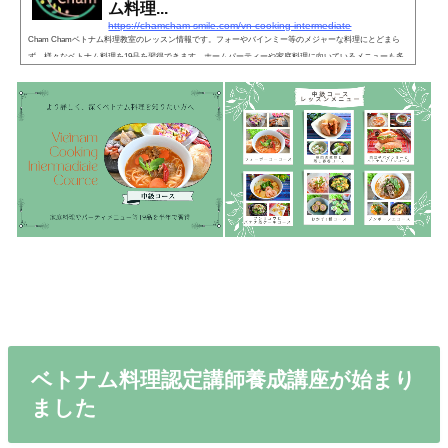
ム料理...
https://chamcham-smile.com/vn-cooking-intermediate
Cham Chamベトナム料理教室のレッスン情報です。フォーやバインミー等のメジャーな料理にとどまら
ず、様々なベトナム料理を19品を習得できます。ホームパーティーや家庭料理に向いているメニューも多
数作ります。
ベトナム料理認定講師養成講座が始まり
ました