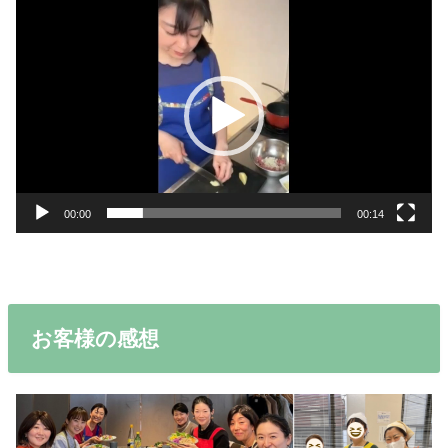
動
画
プ
レ
ー
ヤ
ー
00:00
00:14
お客様の感想