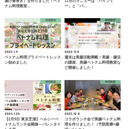
揚げ春巻き）を作りました！ベト
11月のメニューは「バインミ
ナム料理教室…
ー」と「バ…
料理教室
料理教室
2023.1.9
2022.11.8
ベトナム料理プライベートレッス
週末は美腸活動満載！美腸・腸活
ン始めました
の講座、美腸ベトナム料理教室な
ど開催しました！
料理教室
料理教室
2024.1.26
2023.12.8
【2月9日 東京芝浦】ヘルシーベ
コラボランチ会で美腸ベトナム料
トナムランチ会開催～バレンタイ
理を作りました！（予防医療×腸