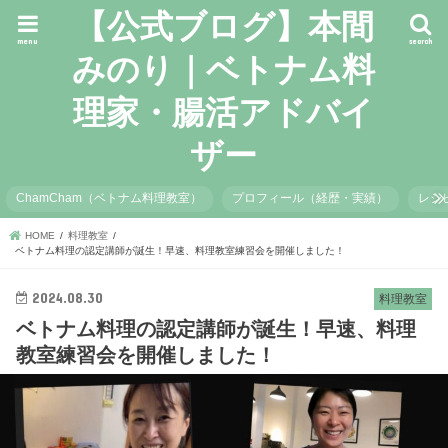
【公式ブログ】本間
menu
search
みのり｜ベトナム料
理家・腸活アドバイ
ザー
ChamCham（ベトナム料理教室）
プロフィール（経歴・実績）
レシ
HOME
料理教室
ベトナム料理の認定講師が誕生！早速、料理教室練習会を開催しました！
2024.08.30
料理教室
ベトナム料理の認定講師が誕生！早速、料理
教室練習会を開催しました！