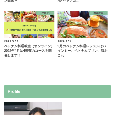
ン企画～
活×ベトナム…
ブログ
料理教室
2022.3.30
2024.8.31
ベトナム料理教室（オンライン）
9月のベトナム料理レッスンはバ
2022年4月は4種類のコースを開
インミー、ベトナムプリン、鶏お
催します！
こわ
Profile