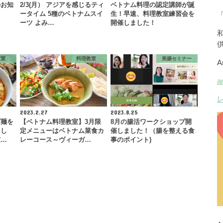
のお知
2/3(月） アジアを感じるティ
ベトナム料理の認定講師が誕
ータイム 5種のベトナムスイ
生！早速、料理教室練習会を
ーツ よみ…
開催しました！
教室
料理教室
美腸セミナー
2023.2.27
2023.8.25
プ麺を
【ベトナム料理教室】3月限
8月の腸活ワークショップ開
まし
定メニューはベトナム菜食カ
催しました！（腸を整える食
室…
レーコース～ヴィーガ…
事のポイント)