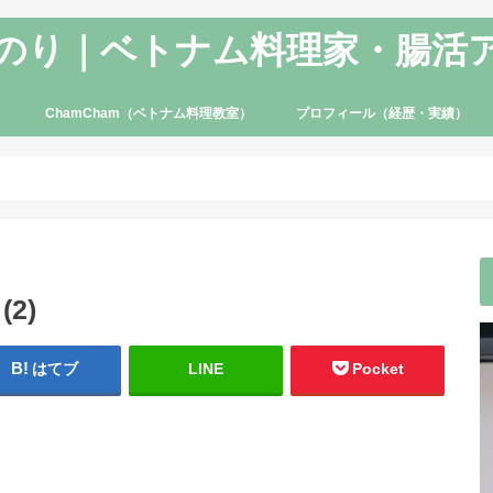
のり｜ベトナム料理家・腸活
ChamCham（ベトナム料理教室）
プロフィール（経歴・実績）
2)
はてブ
LINE
Pocket