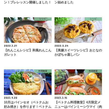
ン！プレレッスン開催しました！
ン始めました
レシピ
レシピ
2022.3.21
2022.5.24
【れんこんレシピ】和風れんこん
【美腸スイーツレシピ】おとなの
ガレット
かぼちゃ蒸しパン
料理教室
料理教室
2023.9.20
2023.3.15
10月はバインセオ（ベトナムお
【ベトナム料理教室】4月限定メ
好み焼き）を作ります！ベトナム
ニューはバインミーシウマイ（肉