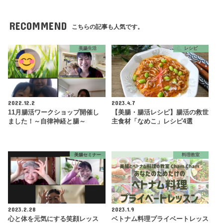
RECOMMEND
こちらの記事も人気です。
美腸生活
レシピ
2022.12.2
2023.4.7
11月腸活ワークショップ開催し
【美腸・腸活レシピ】腸活の救世
ました！～自律神経と腸～
主食材「なめこ」レシピ4選
美腸セミナー
料理教室
2023.2.28
2023.1.9
心と体を元気にする笑顔レッス
ベトナム料理プライベートレッス