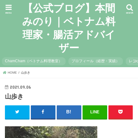
【公式ブログ】本間
menu
search
みのり｜ベトナム料
理家・腸活アドバイ
ザー
ChamCham（ベトナム料理教室）
プロフィール（経歴・実績）
レシ
HOME
山歩き
2021.09.06
山歩き
LINE