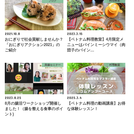
ブログ
料理教室
2021.10.8
2023.3.15
おにぎりで社会貢献しませんか？
【ベトナム料理教室】4月限定メ
「おにぎりアクション2021」の
ニューはバインミーシウマイ（肉
ご紹介
団子のバイン…
美腸セミナー
料理教室
2023.8.25
2025.3.4
8月の腸活ワークショップ開催し
【ベトナム料理の動画講座】お得
ました！（腸を整える食事のポイ
な体験レッスン！
ント)