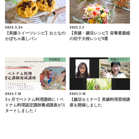
2022.5.24
2023.3.3
【美腸スイーツレシピ】おとなの
【美腸・腸活レシピ】栄養素凝縮
かぼちゃ蒸しパン
の切干大根レシピ4選
料理教室
美腸セミナー
2024.7.10
2023.3.10
3ヶ月でベトナム料理講師に！ベ
【腸活セミナー】美腸料理習得講
トナム料理認定講師養成講座がス
座を開催しました
タートしました！