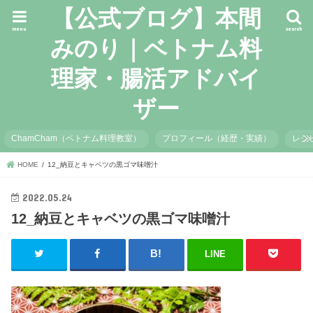
【公式ブログ】本間
menu
search
みのり｜ベトナム料
理家・腸活アドバイ
ザー
ChamCham（ベトナム料理教室）
プロフィール（経歴・実績）
レシ
HOME
12_納豆とキャベツの黒ゴマ味噌汁
2022.05.24
12_納豆とキャベツの黒ゴマ味噌汁
LINE