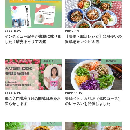
2022.8.25
2023.7.9
インタビュー記事が書籍に載りま
【美腸・腸活レシピ】普段使いの
した！駐妻キャリア図鑑
簡単納豆レシピ８選
美腸セミナー
料理教室
2022.6.24
2022.10.15
腸の入門講座 7月の開講日程をお
美腸ベトナム料理（体験コース）
知らせします
のレッスンを開催しました
レシピ
レシピ