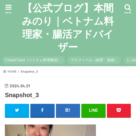
【公式ブログ】本間
menu
search
みのり｜ベトナム料
理家・腸活アドバイ
ザー
ChamCham（ベトナム料理教室）
プロフィール（経歴・実績）
レシ
HOME
Snapshot_3
2024.04.21
Snapshot_3
LINE