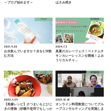
～ブログ始めます～
はさみ焼き
ブログ
料理教室
2021.9.20
2024.7.3
お水飲んでいますか？水を1.5ℓ飲
真夏のカレーフェス！ベトナムチ
む方法
キンカレーレッスンを開催！よみ
うりカルチャ…
レシピ
料理教室
2022.4.29
2023.12.18
【美腸レシピ】さつまいもとひじ
オンライン料理教室についてグル
きの煮物（砂糖不使用でもしっか
ープコンサルティングを実施しま