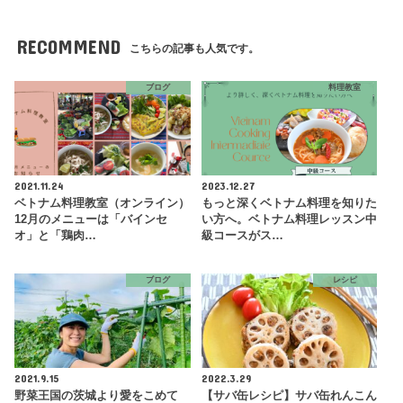
RECOMMEND
こちらの記事も人気です。
ブログ
料理教室
2021.11.24
2023.12.27
ベトナム料理教室（オンライン）
もっと深くベトナム料理を知りた
12月のメニューは「バインセ
い方へ。ベトナム料理レッスン中
オ」と「鶏肉…
級コースがス…
ブログ
レシピ
2021.9.15
2022.3.29
野菜王国の茨城より愛をこめて
【サバ缶レシピ】サバ缶れんこん