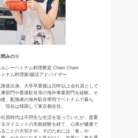
本間みのり
ヘルシーベトナム料理教室 Cham Cham
ベトナム料理家/腸活アドバイザー
北海道出身。大学卒業後は20年以上会社員として
人事部門や香港駐在等の海外事業部門を経験。そ
の後、配偶者の海外駐在帯同でベトナムで暮ら
す。現在は帰国して東京都在住。
会社員時代は不摂生な生活を送っていたが、度重
なるダイエットの失敗経験を経て、心身が健康で
あることの大切さや、そのためには「食」や
「腸」が土台になると気がつく。次第に「食を通