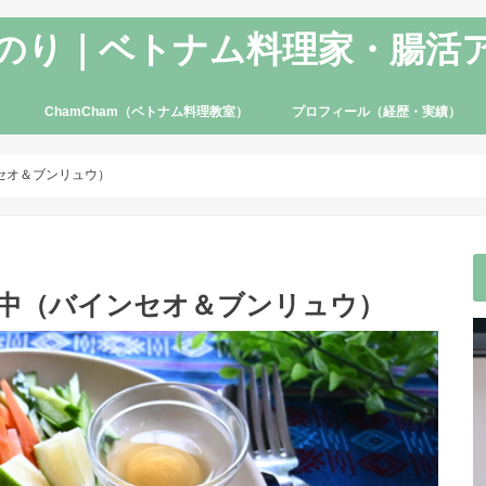
のり｜ベトナム料理家・腸活
ChamCham（ベトナム料理教室）
プロフィール（経歴・実績）
セオ＆ブンリュウ）
催中（バインセオ＆ブンリュウ）