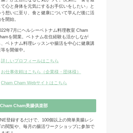
じて心と身体を元気にするお手伝いをしたい」と
いう想いに至り、食と健康について学んだ後に活
動を開始。
2022年7月にヘルシーベトナム料理教室 Cham
Chamを開業。ベトナム在住経験も活かしなが
ら、ベトナム料理レッスンや腸活を中心に健康講
座等を開催中。
→
詳しいプロフィールはこちら
→
お仕事依頼はこちら（企業様・団体様）
→
Cham Cham Webサイトはこちら
Cham Cham美腸俱楽部
LINE登録するだけで、100個以上の簡単美腸レシ
ピの閲覧や、毎月の腸活ワークショップに参加で