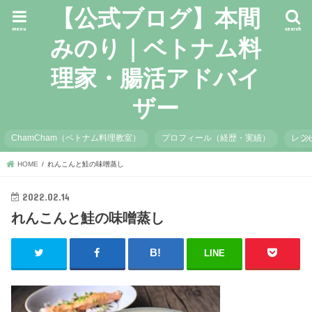
【公式ブログ】本間
menu
search
みのり｜ベトナム料
理家・腸活アドバイ
ザー
ChamCham（ベトナム料理教室）
プロフィール（経歴・実績）
レシ
HOME
れんこんと鮭の味噌蒸し
2022.02.14
れんこんと鮭の味噌蒸し
LINE