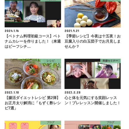
2024.1.16
2021.9.21
【ベトナム料理初級コース】ベト
【季節レシピ】今夜は十五夜！お
ナムカレーを作りました！（来週
豆腐入りの白玉団子でお月見しま
はビーフシチ…
せんか？
レシピ
美腸セミナー
2023.1.10
2023.2.28
【腸活ダイエットレシピ 第2弾】
心と体を元気にする笑顔レッス
お正月太り解消に「もずく酢レシ
ン！プレレッスン開催しました！
ピ7選」
ブログ
ブログ