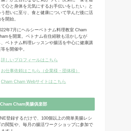
じて心と身体を元気にするお手伝いをしたい」と
いう想いに至り、食と健康について学んだ後に活
動を開始。
2022年7月にヘルシーベトナム料理教室 Cham
Chamを開業。ベトナム在住経験も活かしなが
ら、ベトナム料理レッスンや腸活を中心に健康講
座等を開催中。
→
詳しいプロフィールはこちら
→
お仕事依頼はこちら（企業様・団体様）
→
Cham Cham Webサイトはこちら
Cham Cham美腸俱楽部
LINE登録するだけで、100個以上の簡単美腸レシ
ピの閲覧や、毎月の腸活ワークショップに参加で