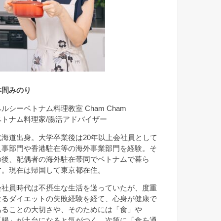
本間みのり
ヘルシーベトナム料理教室 Cham Cham
ベトナム料理家/腸活アドバイザー
北海道出身。大学卒業後は20年以上会社員として
人事部門や香港駐在等の海外事業部門を経験。そ
の後、配偶者の海外駐在帯同でベトナムで暮ら
す。現在は帰国して東京都在住。
会社員時代は不摂生な生活を送っていたが、度重
なるダイエットの失敗経験を経て、心身が健康で
あることの大切さや、そのためには「食」や
「腸」が土台になると気がつく。次第に「食を通