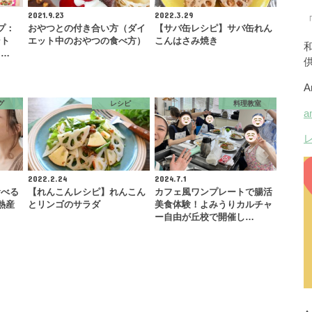
2021.9.23
2022.3.29
プ：
おやつとの付き合い方（ダイ
【サバ缶レシピ】サバ缶れん
ント
エット中のおやつの食べ方）
こんはさみ焼き
ク…
グ
レシピ
料理教室
2022.2.24
2024.7.1
食べる
【れんこんレシピ】れんこん
カフェ風ワンプレートで腸活
熱産
とリンゴのサラダ
美食体験！よみうりカルチャ
ー自由が丘校で開催し…