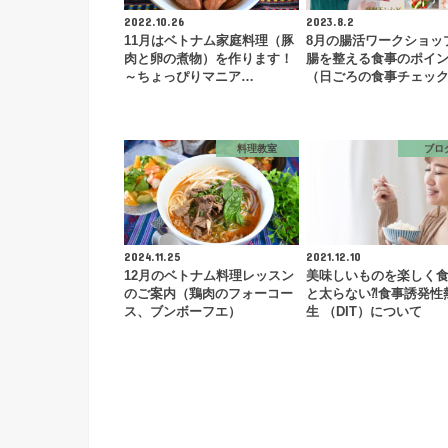
2022.10.26
2023.8.2
11月はベトナム家庭料理（豚
8月の腸活ワークショッ
肉と卵の煮物）を作ります！
腸を整える食事のポイ
～ちょっぴりマニア…
（日ごろの食事チェッ
料理教室
ブロ
2024.11.25
2021.12.10
12月のベトナム料理レッスン
美味しいものを楽しく
のご案内（鶏肉のフォーコー
と太らない⁈食事誘発性
ス、ブンボーフエ）
生 （DIT）について