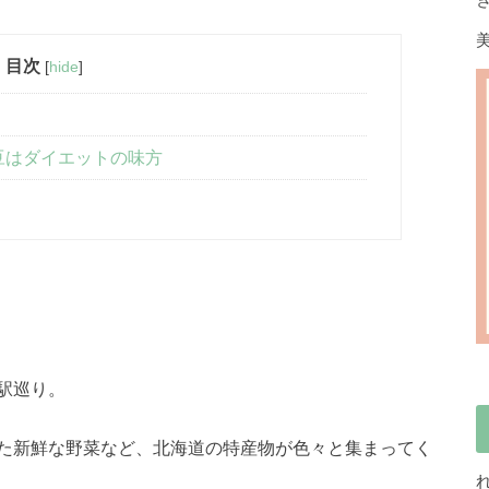
目次
[
hide
]
豆はダイエットの味方
駅巡り。
た新鮮な野菜など、北海道の特産物が色々と集まってく