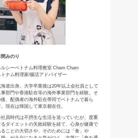
本間みのり
ヘルシーベトナム料理教室 Cham Cham
ベトナム料理家/腸活アドバイザー
北海道出身。大学卒業後は20年以上会社員として
人事部門や香港駐在等の海外事業部門を経験。そ
の後、配偶者の海外駐在帯同でベトナムで暮ら
す。現在は帰国して東京都在住。
会社員時代は不摂生な生活を送っていたが、度重
なるダイエットの失敗経験を経て、心身が健康で
あることの大切さや、そのためには「食」や
「腸」が土台になると気がつく。次第に「食を通