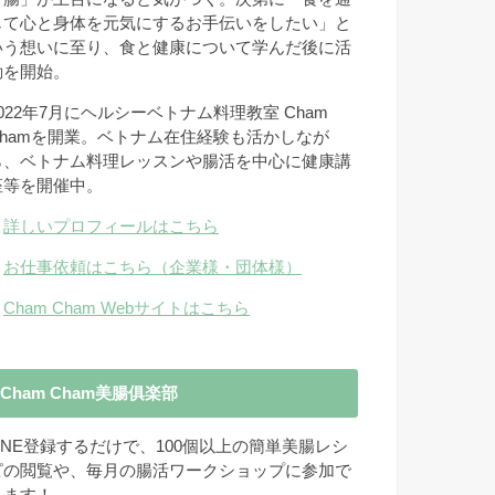
じて心と身体を元気にするお手伝いをしたい」と
いう想いに至り、食と健康について学んだ後に活
動を開始。
2022年7月にヘルシーベトナム料理教室 Cham
Chamを開業。ベトナム在住経験も活かしなが
ら、ベトナム料理レッスンや腸活を中心に健康講
座等を開催中。
→
詳しいプロフィールはこちら
→
お仕事依頼はこちら（企業様・団体様）
→
Cham Cham Webサイトはこちら
Cham Cham美腸俱楽部
LINE登録するだけで、100個以上の簡単美腸レシ
ピの閲覧や、毎月の腸活ワークショップに参加で