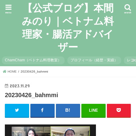
【公式ブログ】本間
menu
search
みのり｜ベトナム料
理家・腸活アドバイ
ザー
ChamCham（ベトナム料理教室）
プロフィール（経歴・実績）
レシ
HOME
20230426_bahmmi
2023.11.29
20230426_bahmmi
LINE