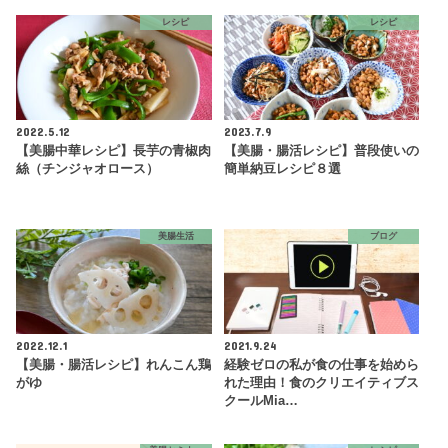
レシピ
レシピ
2022.5.12
2023.7.9
【美腸中華レシピ】長芋の青椒肉
【美腸・腸活レシピ】普段使いの
絲（チンジャオロース）
簡単納豆レシピ８選
美腸生活
ブログ
2022.12.1
2021.9.24
【美腸・腸活レシピ】れんこん鶏
経験ゼロの私が食の仕事を始めら
がゆ
れた理由！食のクリエイティブス
クールMia…