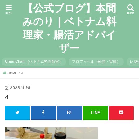
【公式ブログ】本間
menu
search
みのり｜ベトナム料
理家・腸活アドバイ
ザー
ChamCham（ベトナム料理教室）
プロフィール（経歴・実績）
レシ
HOME
4
2023.11.28
4
LINE