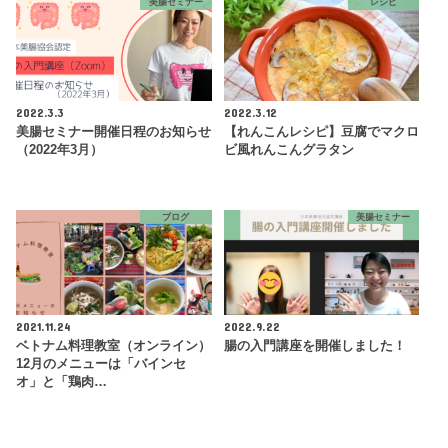
美腸セミナー
レシピ
2022.3.3
2022.3.12
美腸セミナー開催日程のお知らせ
【れんこんレシピ】豆腐でマクロ
（2022年3月）
ビ風れんこんグラタン
ブログ
美腸セミナー
2021.11.24
2022.9.22
ベトナム料理教室（オンライン）
腸の入門講座を開催しました！
12月のメニューは「バインセ
オ」と「鶏肉…