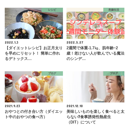
レシピ
美腸生活
2022.1.3
2022.5.27
【ダイエットレシピ】お正月太り
2週間で体重-1.7㎏、肌年齢ｰ2
を早めにリセット！ 簡単に作れ
歳！老けない人が飲んでいる魔法
るデトックス…
のシンデ…
ブログ
ブログ
2021.9.23
2021.12.10
おやつとの付き合い方（ダイエッ
美味しいものを楽しく食べると太
ト中のおやつの食べ方）
らない⁈食事誘発性熱産生
（DIT）について