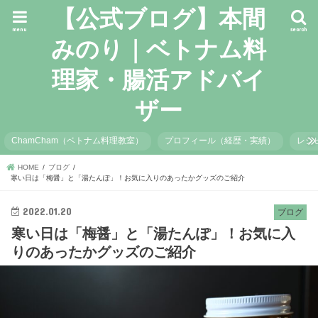
【公式ブログ】本間
menu
search
みのり｜ベトナム料
理家・腸活アドバイ
ザー
ChamCham（ベトナム料理教室）
プロフィール（経歴・実績）
レシ
HOME
ブログ
寒い日は「梅醤」と「湯たんぽ」！お気に入りのあったかグッズのご紹介
2022.01.20
ブログ
寒い日は「梅醤」と「湯たんぽ」！お気に入
りのあったかグッズのご紹介