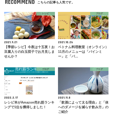
RECOMMEND
こちらの記事も人気です。
レシピ
ブログ
2021.9.21
2021.10.26
【季節レシピ】今夜は十五夜！お
ベトナム料理教室（オンライン）
豆腐入りの白玉団子でお月見しま
11月のメニューは「バインミ
せんか？
ー」と「バ…
ブログ
ブログ
2022.2.17
2021.11.8
レシピ本がAmazon売れ筋ランキ
「飲酒によって太る理由」と「体
ングで1位を獲得しました！
へのダメージを減らす飲み方」の
ご紹介