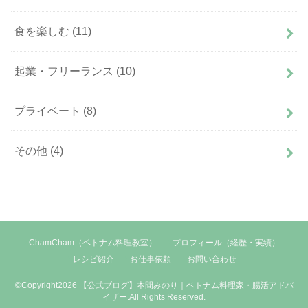
食を楽しむ
(11)
起業・フリーランス
(10)
プライベート
(8)
その他
(4)
ChamCham（ベトナム料理教室）
プロフィール（経歴・実績）
レシピ紹介
お仕事依頼
お問い合わせ
©Copyright2026
【公式ブログ】本間みのり｜ベトナム料理家・腸活アドバ
イザー
.All Rights Reserved.