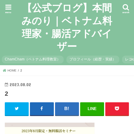
【公式ブログ】本間
menu
search
みのり｜ベトナム料
理家・腸活アドバイ
ザー
ChamCham（ベトナム料理教室）
プロフィール（経歴・実績）
レシ
HOME
2
2023.08.02
2
LINE