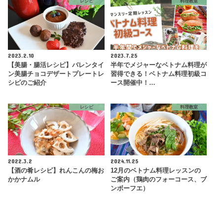
レシピ
料理教室
2023.2.10
2023.7.25
【美腸・腸活レシピ】バレンタイ
半年でメジャーなベトナム料理が
ン美腸チョコデザートプレートレ
習得できる！ベトナム料理初級コ
シピのご紹介
ース開催中！…
レシピ
料理教室
2022.3.2
2024.11.25
【酒の肴レシピ】れんこんの梅お
12月のベトナム料理レッスンの
かかナムル
ご案内（鶏肉のフォーコース、ブ
ンボーフエ）