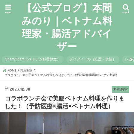
【公式ブログ】本間
menu
search
みのり｜ベトナム料
理家・腸活アドバイ
ザー
ChamCham（ベトナム料理教室）
プロフィール（経歴・実績）
レシ
HOME
料理教室
コラボランチ会で美腸ベトナム料理を作りました！（予防医療×腸活×ベトナム料理）
2023.12.08
料理教室
コラボランチ会で美腸ベトナム料理を作りま
した！（予防医療×腸活×ベトナム料理）