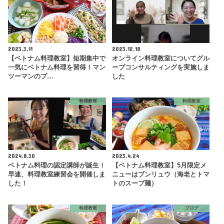
2023.3.11
2023.12.18
【ベトナム料理教室】短期集中で
オンライン料理教室についてグル
一気にベトナム料理を習得！マン
ープコンサルティングを実施しま
ツーマンのプ…
した
料理教室
料理教室
2024.8.30
2023.4.24
ベトナム料理の認定講師が誕生！
【ベトナム料理教室】5月限定メ
早速、料理教室練習会を開催しま
ニューはブンリュウ（海老とトマ
した！
トのスープ麺）
料理教室
ブログ